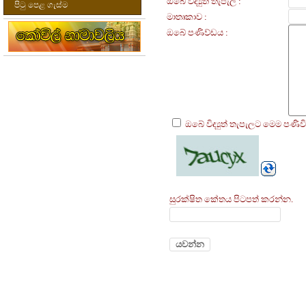
ඔබේ විද්‍යුත් තැපැල :
පිටු පෙළ ගැස්ම
මාතෘකාව :
ඔබේ පණිව්ඩය :
ඔබේ විද්‍යුත් තැපැලට මෙම පණි
සුරක්ෂිත කේතය පිටපත් කරන්න.
යවන්න