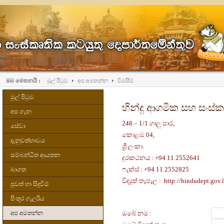
ඔබ මෙතනයි :
මුල් පිටුව
අප අමතන්න
විමසීම්
මුල් පිටුව
හින්දු ආගමික සහ සංස්
අප ගැන
248 – 1/1 ගාලු පාර,
සේවා
කොළඹ 04,
දැනුවත්භාවය
ශ්‍රී ලංකා.
සම්බන්ධීත ආයතන
දුරකථනය :
+94 11 2552641
ෆැක්ස් :
+94 11 2552825
බාගත
විද්‍යුත් තැපැල :
http://hindudept.gov.
පුවත් හා සිදුවිම්
පිංතූර ගැලරිය
අප අමතන්න
ඔබේ නම :