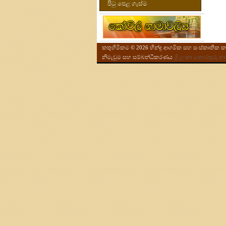
පිටු පෙළ ගැස්ම
කතුහිමිකම © 2026 හින්දු ආගමික සහ සංස්කෘතික කටය
නිමැවුම සහ සම්බන්ධීකරණය
ශ්‍රි ලංකා තොරතුර