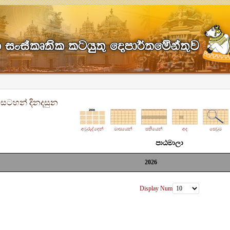
සටහන් දිනදසුන
අවුරුද්දෙන්
මාසයෙන්
සතියෙන්
අද
සෙවුම
පාඨමාලා
2026
Display Num