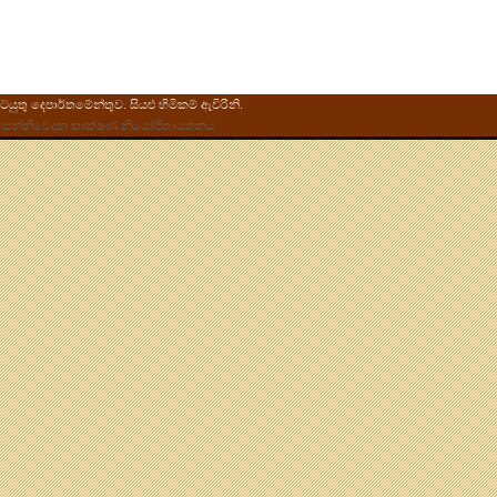
ුතු දෙපාර්තමේන්තුව. සියළු හිමිකම් ඇවිරිනි.
ු හා සන්නිවේදන තාක්ෂණ නියෝජිතායතනය