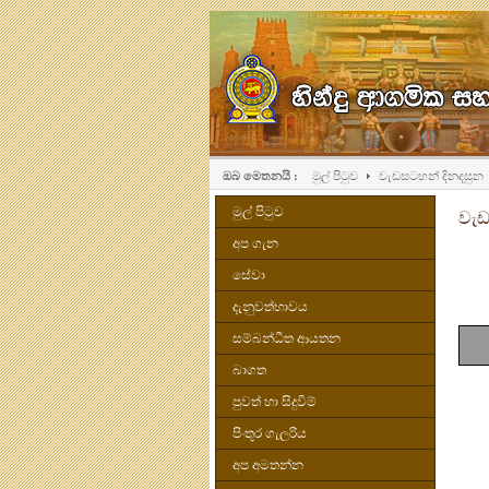
ඔබ මෙතනයි :
මුල් පිටුව
වැඩසටහන් දිනදසුන
මුල් පිටුව
වැඩ
අප ගැන
සේවා
දැනුවත්භාවය
සම්බන්ධීත ආයතන
බාගත
පුවත් හා සිදුවිම්
පිංතූර ගැලරිය
අප අමතන්න