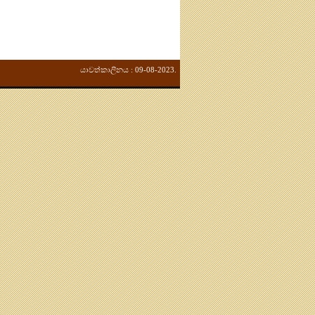
යාවත්කාලීනය : 09-08-2023.