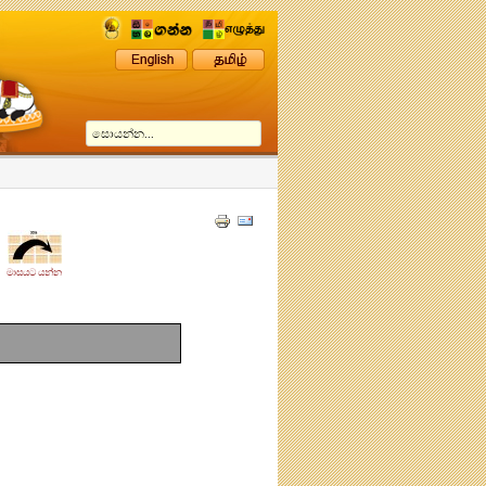
මාසයට යන්න